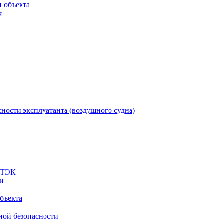
 объекта
я
ности эксплуатанта (воздушного судна)
а ТЭК
ти
бъекта
ной безопасности