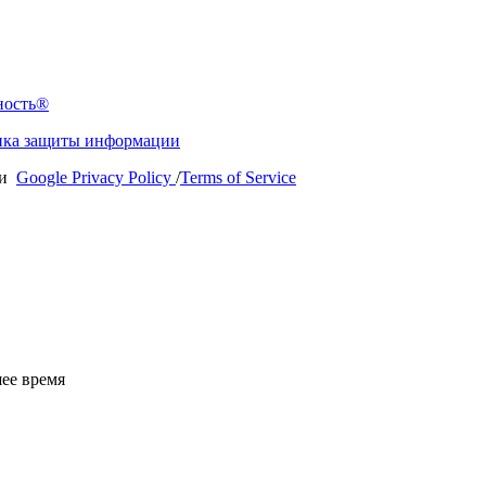
ность®
ка защиты информации
ии
Google Privacy Policy
/
Terms of Service
ее время