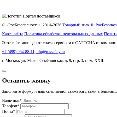
© «РосБезопасность», 2014–2026
Товарный знак ®: РосБезопас
Карта сайта
Политика обработки персональных данных
Полити
Этот сайт защищен от спама сервисом reCAPTCHA от компан
+7 (499) 964-88-11
info@rossafety.ru
г. Москва, ул. Малая Семёновская, д. 9, стр. 3, пом. XXIII
Оставить заявку
Заполните форму и наш специалист свяжется с вами в ближайш
Ваше имя*
Телефон*
Почта*