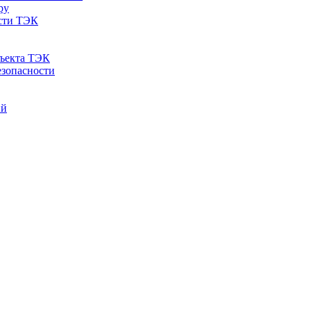
ру
ости ТЭК
бъекта ТЭК
езопасности
ий