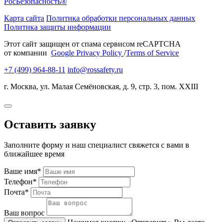
РосБезопасность®
Карта сайта
Политика обработки персональных данных
Политика защиты информации
Этот сайт защищен от спама сервисом reCAPTCHA
от компании
Google Privacy Policy
/
Terms of Service
+7 (499) 964-88-11
info@rossafety.ru
г. Москва, ул. Малая Семёновская, д. 9, стр. 3, пом. XXIII
Оставить заявку
Заполните форму и наш специалист свяжется с вами в
ближайшее время
Ваше имя*
Телефон*
Почта*
Ваш вопрос