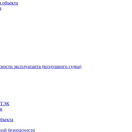
 объекта
я
ности эксплуатанта (воздушного судна)
а ТЭК
ти
бъекта
ной безопасности