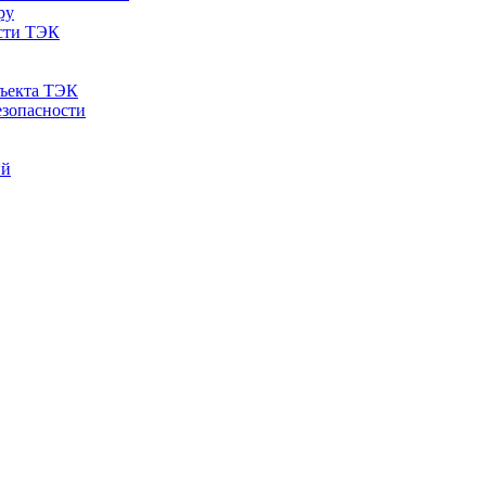
ру
ости ТЭК
бъекта ТЭК
езопасности
ий