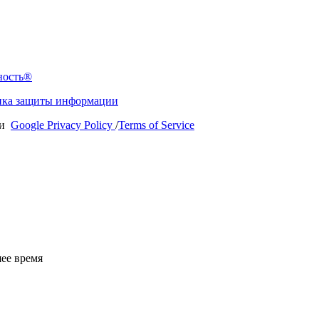
ность®
ка защиты информации
ии
Google Privacy Policy
/
Terms of Service
ее время