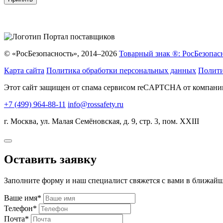
© «РосБезопасность», 2014–2026
Товарный знак ®: РосБезопас
Карта сайта
Политика обработки персональных данных
Полити
Этот сайт защищен от спама сервисом reCAPTCHA от компан
+7 (499) 964-88-11
info@rossafety.ru
г. Москва, ул. Малая Семёновская, д. 9, стр. 3, пом. XXIII
Оставить заявку
Заполните форму и наш специалист свяжется с вами в ближайш
Ваше имя*
Телефон*
Почта*