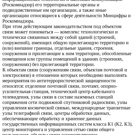
(Роскомнадзор) его территориальные органы и
подведомственные им организации, а также иные
организации относящиеся к сфере деятельности Минцифры и
Роскомнадзора.
При этом действующим законодательством под объектом
связи может пониматься — комплекс технологически и
технически связанных между собой зданий (строений,
сооружений), имеющих общую прилегающую территорию и
(или) внешние границы, отдельные здания, строения,
сооружения и прилегающие к ним территории, обособленные
помещения или группы помещений в зданиях (строениях,
сооружениях) без прилегающей территории.
К объектам связи (сооружениям связи, объектам почтовой и
электросвязи) в отношении которых необходимо выполнять
мероприятия по антитеррористической защищенности
относятся: отделение почтовой связи, почтамт, опорно-
усилительная станция, технический центр кабельного
телевидения, узлы связи в составе наземных станций
сопряжения сети подвижной спутниковой радиосвязи, узлы
управления космической связью, международные транзитные
узлы телеграфной связи, центры обработки данных,
обеспечивающие обработку и хранение данных
государственных информационных систем класса К1 (К2, К3),
центр мониторинга и управления сетью связи общего
пользования, объекты связи осуществляющие