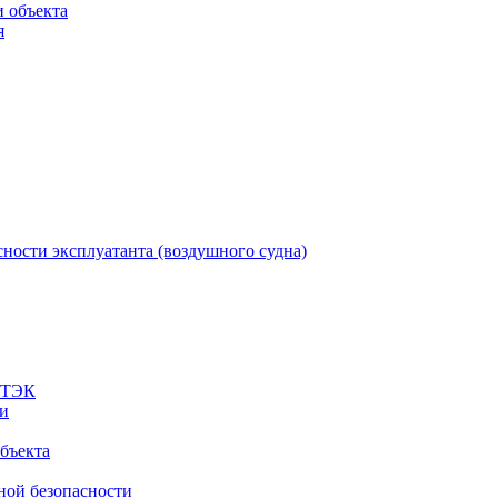
 объекта
я
ности эксплуатанта (воздушного судна)
а ТЭК
ти
бъекта
ной безопасности