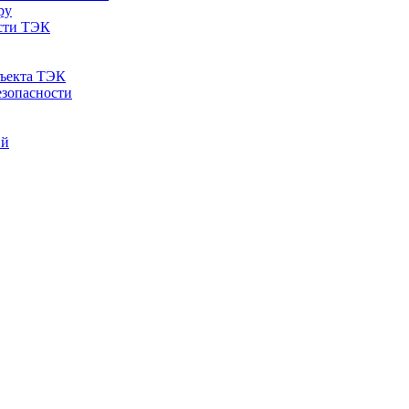
ру
ости ТЭК
бъекта ТЭК
езопасности
ий