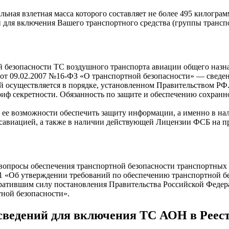
льная взлетная масса которого составляет не более 495 килогра
й для включения Вашего транспортного средства (группы транс
ой безопасности ТС воздушного транспорта авиации общего наз
кона от 09.02.2007 №16-ФЗ «О транспортной безопасности» — све
ой осуществляется в порядке, установленном Правительством Р
иф секретности. Обязанность по защите и обеспечению сохранно
ее возможности обеспечить защиту информации, а именно в нал
савиацией, а также в наличии действующей Лицензии ФСБ на п
опросы обеспечения транспортной безопасности транспортных с
31 «Об утверждении требований по обеспечению транспортной б
ратившим силу постановления Правительства Российской Федерац
тной безопасности».
 сведений для включения ТС АОН в Реес