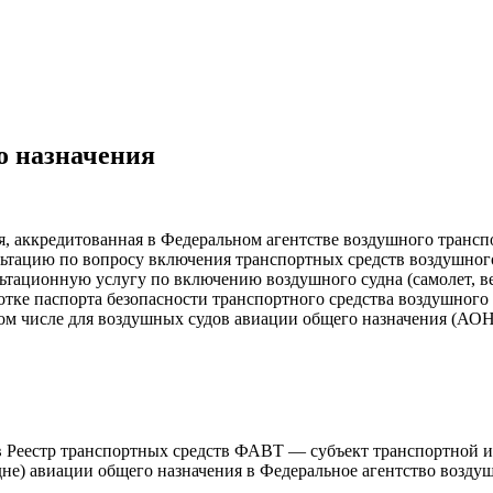
о назначения
, аккредитованная в Федеральном агентстве воздушного транс
льтацию по вопросу включения транспортных средств воздушного
льтационную услугу по включению воздушного судна (самолет, в
отке паспорта безопасности транспортного средства воздушного
 том числе для воздушных судов авиации общего назначения (А
в Реестр транспортных средств ФАВТ — субъект транспортной и
дне) авиации общего назначения в Федеральное агентство возду