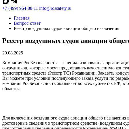
+7 (499) 964-88-11
info@rossafety.ru
Главная
Вопрос-ответ
Реестр воздушных судов авиации общего назначения
Реестр воздушных судов авиации общег
20.08.2025
Компания РосБезопасность — специализированная организация
сотрудников, которые могут предоставить качественную консу
транспортных средств (Реестр ТС) Росавиации. Заказать консу
Вы можете при условии последующего заказа услуги по разраб
компания РосБезопасность оказывает во всех субъектах РФ, в
области.
Для включения воздушного судна авиации общего назначения 
достоверные сведения о транспортном средстве (воздушном су
предоставления сведений определяются Росавиацией (ФАВТ).