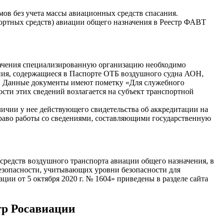
ммов без учета массы авиационных средств спасания.
портных средств) авиации общего назначения в Реестр ФАВТ
начения специализированную организацию необходимо
дения, содержащиеся в Паспорте ОТБ воздушного судна АОН,
Ф. Данные документы имеют пометку «Для служебного
сти этих сведений возлагается на субъект транспортной
ичии у нее действующего свидетельства об аккредитации на
раво работы со сведениями, составляющими государственную
редств воздушного транспорта авиации общего назначения, в
езопасности, учитывающих уровни безопасности для
ии от 5 октября 2020 г. № 1604» приведены в разделе сайта
тр Росавиации