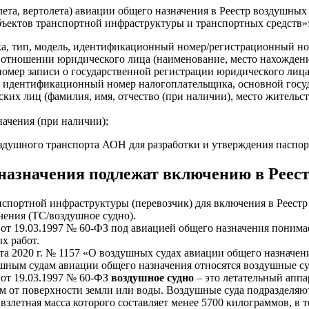
ета, вертолета) авиации общего назначения в Реестр воздушны
бъектов транспортной инфраструктуры и транспортных средств»
а, тип, модель, идентификационный номер/регистрационный но
 отношении юридического лица (наименование, место нахождения
омер записи о государственной регистрации юридического лиц
и), идентификационный номер налогоплательщика, основной го
ких лиц (фамилия, имя, отчество (при наличии), место житель
ачения (при наличии);
душного транспорта АОН для разработки и утверждения паспорт
 назначения подлежат включению в Реес
нспортной инфраструктуры (перевозчик) для включения в Реест
ения (ТС/воздушное судно).
т 19.03.1997 № 60-ФЗ под авиацией общего назначения понимае
х работ.
та 2020 г. № 1157 «О воздушных судах авиации общего назначен
ным судам авиации общего назначения относятся воздушные суд
от 19.03.1997 № 60-ФЗ
воздушное судно
– это летательный аппа
ым от поверхности земли или воды. Воздушные суда подразделяю
взлетная масса которого составляет менее 5700 килограммов, в т