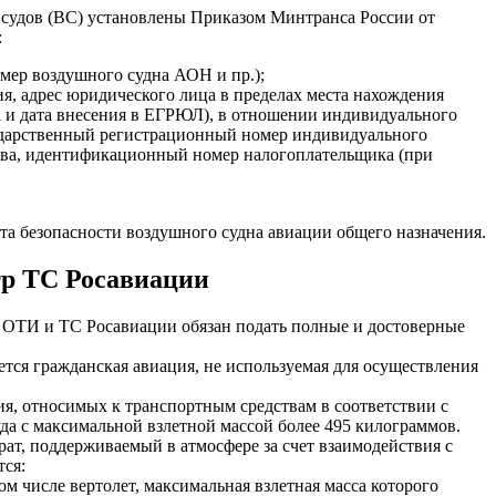
х судов (ВС) установлены Приказом Минтранса России от
:
мер воздушного судна АОН и пр.);
, адрес юридического лица в пределах места нахождения
а и дата внесения в ЕГРЮЛ), в отношении индивидуального
сударственный регистрационный номер индивидуального
ства, идентификационный номер налогоплательщика (при
а безопасности воздушного судна авиации общего назначения.
тр ТС Росавиации
р ОТИ и ТС Росавиации обязан подать полные и достоверные
тся гражданская авиация, не используемая для осуществления
ия, относимых к транспортным средствам в соответствии с
а с максимальной взлетной массой более 495 килограммов.
рат, поддерживаемый в атмосфере за счет взаимодействия с
тся:
ом числе вертолет, максимальная взлетная масса которого