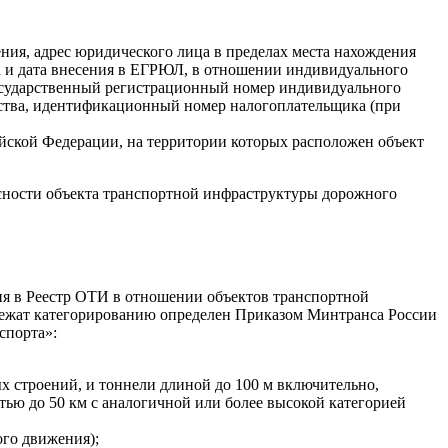
ия, адрес юридического лица в пределах места нахождения
а и дата внесения в ЕГРЮЛ, в отношении индивидуального
осударственный регистрационный номер индивидуального
ьства, идентификационный номер налогоплательщика (при
йской Федерации, на территории которых расположен объект
сности объекта транспортной инфраструктуры дорожного
ия в Реестр ОТИ в отношении объектов транспортной
лежат категорированию определен Приказом Минтранса России
спорта»:
х строений, и тоннели длиной до 100 м включительно,
ью до 50 км с аналогичной или более высокой категорией
ого движения);