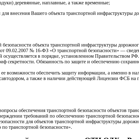
адуки) деревянные, наплавные, а также временные;
й для внесения Вашего объекта транспортной инфраструктуры д
ой безопасности объекта транспортной инфраструктуры дорожно
кона от 09.02.2007 № 16-ФЗ «О транспортной безопасности» — св
ой осуществляется в порядке, установленном Правительством Р
иф секретности. Обязанность по защите и обеспечению сохранно
ее возможности обеспечить защиту информации, а именно в нал
савтодором, а также в наличии действующей Лицензии ФСБ на 
опросы обеспечения транспортной безопасности объектов транс
верждении требований по обеспечению транспортной безопаснос
зопасности для объектов транспортной инфраструктуры дорожн
о по транспортной безопасности».