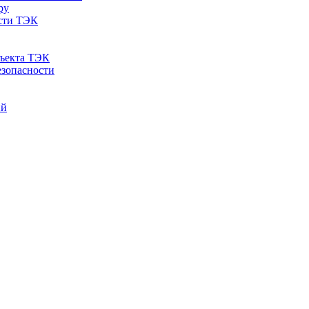
ру
ости ТЭК
бъекта ТЭК
езопасности
ий