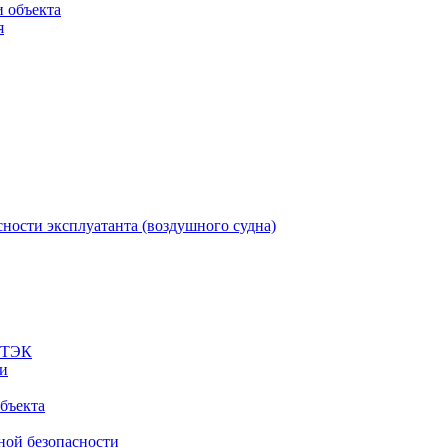
 объекта
я
ности эксплуатанта (воздушного судна)
а ТЭК
ти
бъекта
ной безопасности