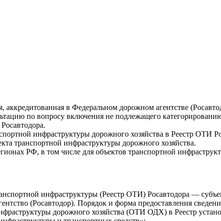
, аккредитованная в Федеральном дорожном агентстве (Росавт
ультацию по вопросу включения не подлежащего категорировани
 Росавтодора.
нспортной инфраструктуры дорожного хозяйства в Реестр ОТИ Р
ъекта транспортной инфраструктуры дорожного хозяйства.
егионах РФ, в том числе для объектов транспортной инфраструк
ранспортной инфраструктуры (Реестр ОТИ) Росавтодора — субъе
ентство (Росавтодор). Порядок и форма предоставления сведе
нфраструктуры дорожного хозяйства (ОТИ ОДХ) в Реестр устан
инфраструктуры и транспортных средств»: