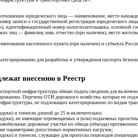
 отношении юридического лица — наименование, место нахожден
омер записи о государственной регистрации юридического лиц
ии), идентификационный номер налогоплательщика, основной г
их лиц — фамилия, имя, отчество (при наличии), место жител
именования населенного пункта (при наличии) и субъекта Росси
тегорированию для разработки и утверждения паспорта безопа
длежат внесению в Реестр
нспортной инфраструктуры обязан подать сведения для включен
ированию. Перечень ОТИ дорожного хозяйства, которые не под
инфраструктуры, не подлежащих категорированию по видам тран
адуки) и тоннели длиной до 25 м включительно;
иадуки), не имеющие перемещаемых и (или) подъемных пролетны
мобильные дорожные участки их обхода (объезда) протяженност
ми параметрами допустимых нормативных нагрузок;
адуки) и тоннели, служащие для пропуска пешеходов (пешеходн