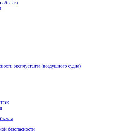
 объекта
я
ности эксплуатанта (воздушного судна)
а ТЭК
ти
бъекта
ной безопасности