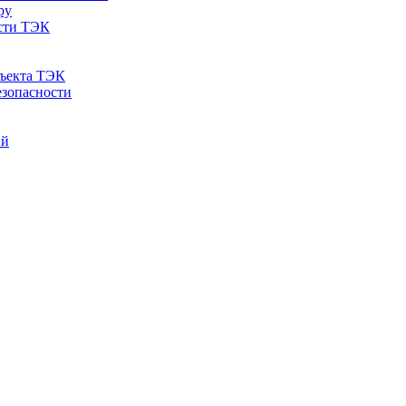
ру
ости ТЭК
бъекта ТЭК
езопасности
ий