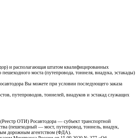
одор) и располагающая штатом квалифицированных
пешеходного моста (путепровода, тоннеля, виадука, эстакады)
Росавтодора Вы можете при условии последующего заказа
стов, путепроводов, тоннелей, виадуков и эстакад служащих
ы (Реестр ОТИ) Росавтодора — субъект транспортной
ва (пешеходный — мост, путепровод, тоннель, виадук,
ьным дорожным агентством (ФДА).
иказом Минтранса России от 15.09.2020 № 377 «Об