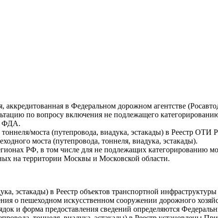
, аккредитованная в Федеральном дорожном агентстве (Росавт
льтацию по вопросу включения не подлежащего категорированию 
) ФДА.
тоннеля/моста (путепровода, виадука, эстакады) в Реестр ОТИ 
ходного моста (путепровода, тоннеля, виадука, эстакады).
егионах РФ, в том числе для не подлежащих категорированию мо
ных на территории Москвы и Московской области.
дука, эстакады) в Реестр объектов транспортной инфраструктур
ния о пешеходном искусственном сооружении дорожного хозяйст
орядок и форма предоставления сведений определяются Федерал
провода, тоннеля, виадука, эстакады) в Реестр установлены Пр