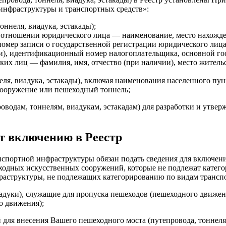
инфраструктуры и транспортных средств»:
ннеля, виадука, эстакады);
 отношении юридического лица — наименование, место нахожден
омер записи о государственной регистрации юридического лиц
ии), идентификационный номер налогоплательщика, основной г
их лиц — фамилия, имя, отчество (при наличии), место жител
еля, виадука, эстакады), включая наименования населенного пун
сооружение или пешеходный тоннель;
водам, тоннелям, виадукам, эстакадам) для разработки и утве
т включению в Реестр
анспортной инфраструктуры обязан подать сведения для включе
ходных искусственных сооружений, которые не подлежат катег
раструктуры, не подлежащих категорированию по видам транспо
адуки), служащие для пропуска пешеходов (пешеходного движен
о движения);
 для внесения Вашего пешеходного моста (путепровода, тоннеля