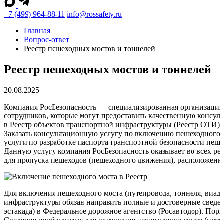
+7 (499) 964-88-11
info@rossafety.ru
Главная
Вопрос-ответ
Реестр пешеходных мостов и тоннелей
Реестр пешеходных мостов и тоннелей
20.08.2025
Компания РосБезопасность — специализированная организация
сотрудников, которые могут предоставить качественную консу
в Реестр объектов транспортной инфраструктуры (Реестр ОТИ
Заказать консультационную услугу по включению пешеходного 
услуги по разработке паспорта транспортной безопасности пеше
Данную услугу компания РосБезопасность оказывает во всех р
для пропуска пешеходов (пешеходного движения), расположен
Для включения пешеходного моста (путепровода, тоннеля, виа
инфраструктуры обязан направить полные и достоверные сведе
эстакада) в Федеральное дорожное агентство (Росавтодор). П
Сведения необходимые для включения пешеходного моста (путе