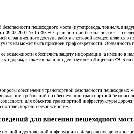
й безопасности пешеходного моста (путепровода, тоннеля, виад
кона от 09.02.2007 № 16-ФЗ «О транспортной безопасности» — све
ацией ограниченного доступа работа с которой осуществляется в
учаях им может быть присвоен гриф секретности. Обязанность 
ее возможности обеспечить защиту информации, а именно в нал
савтодором, а также в наличии действующей Лицензии ФСБ на 
просы обеспечения транспортной безопасности пешеходных мост
верждении требований по обеспечению транспортной безопаснос
зопасности для объектов транспортной инфраструктуры дорожн
о по транспортной безопасности».
сведений для внесения пешеходного мост
 полной и достоверной информации в Федеральное дорожное аге